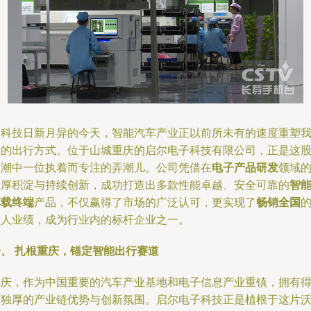
在科技日新月异的今天，智能汽车产业正以前所未有的速度重塑
们的出行方式。位于山城重庆的启尔电子科技有限公司，正是这
浪潮中一位执着而专注的弄潮儿。公司凭借在
电子产品研发
领域
深厚积淀与持续创新，成功打造出多款性能卓越、安全可靠的
智
车载终端
产品，不仅赢得了市场的广泛认可，更实现了
畅销全国
骄人业绩，成为行业内的标杆企业之一。
一、 扎根重庆，锚定智能出行赛道
重庆，作为中国重要的汽车产业基地和电子信息产业重镇，拥有
天独厚的产业链优势与创新氛围。启尔电子科技正是植根于这片