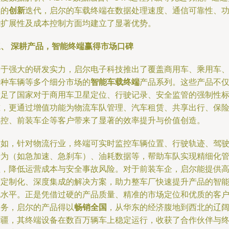
续的
创新
迭代，启尔的车载终端在数据处理速度、通信可靠性、
能扩展性及成本控制方面均建立了显著优势。
三、 深耕产品，智能终端赢得市场口碑
基于强大的研发实力，启尔电子科技推出了覆盖商用车、乘用车
特种车辆等多个细分市场的
智能车载终端
产品系列。这些产品不
满足了国家对于商用车卫星定位、行驶记录、安全监管的强制性
准，更通过增值功能为物流车队管理、汽车租赁、共享出行、保
风控、前装车企等客户带来了显著的效率提升与价值创造。
例如，针对物流行业，终端可实时监控车辆位置、行驶轨迹、驾
行为（如急加速、急刹车）、油耗数据等，帮助车队实现精细化
理，降低运营成本与安全事故风险。对于前装车企，启尔能提供
度定制化、深度集成的解决方案，助力整车厂快速提升产品的智
化水平。正是凭借过硬的产品质量、精准的市场定位和优质的客
服务，启尔的产品得以
畅销全国
，从华东的经济腹地到西北的辽
边疆，其终端设备在数百万辆车上稳定运行，收获了合作伙伴与