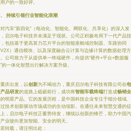
端用户的一致好评。
四、 持续引领行业智能化浪潮
面对汽车“新四化”（电动化、智能化、网联化、共享化）的深入发
展，启尔电子科技并未满足于现状。公司正积极布局下一代产品
术，包括基于更高算力芯片平台的智能座舱域控制器、车路协同
（V2X）通信模块、以及深度融合云计算与边缘计算的数据处理方
案。公司致力于从提供单一终端硬件，向提供“硬件+平台+数据服
务”的一体化智慧出行解决方案升级。
从重庆出发，以
创新
为不竭动力，重庆启尔电子科技有限公司在
子产品研发
的道路上砥砺前行，成功将
智能车载终端
打造成
畅销
国
的明星产品。它的发展历程，是中国科技企业专注于细分领域
通过技术创新驱动市场成功的生动缩影。在通往未来智慧交通的
途上，启尔电子科技正蓄势待发，继续以创新的锋芒，助力中国
车产业驶向更加智能、安全的明天。
如若转载，请注明出处：