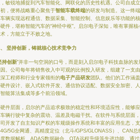
土，敏锐地捕捉到汽车智能化、网联化的历史性机遇。公司自成
之初，便将战略重心聚焦于
智能车载终端
的研发与制造。这一终
是车辆实现远程通信、数据采集、智能控制、信息娱乐等功能的
心硬件，堪称智能汽车的“神经中枢”。启尔电子深知，唯有掌握核
技术，方能立于不败之地。
二、 坚持创新，铸就核心技术竞争力
坚持创新
”并非一句空洞的口号，而是刻入启尔电子科技血脉的发
基因。公司每年将销售收入中可观的比例投入研发，组建了一支
资深工程师和行业专家领衔的
电子产品研发
团队。他们的工作涵
了硬件设计、嵌入式软件开发、通信协议适配、数据安全加密、
工智能算法集成等多个前沿领域。
在硬件层面，启尔的产品追求极致的稳定性和环境适应性，能够
对车辆行驶中复杂的震动、温差及电磁干扰。在软件与系统层面
公司开发了自主知识产权的车规级操作系统和丰富的应用生态，
4G/5G全网通、高精度定位（北斗/GPS/GLONASS）、CAN总
度数据解析、ADAS数据融合、OTA远程升级等先进功能。通过