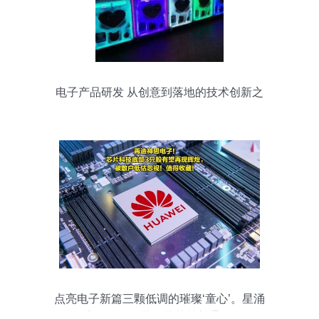
电子产品研发 从创意到落地的技术创新之
旅
点亮电子新篇三颗低调的璀璨‘童心’。星涌
奇迹的召唤揭幕！芯草梦新通显秘',