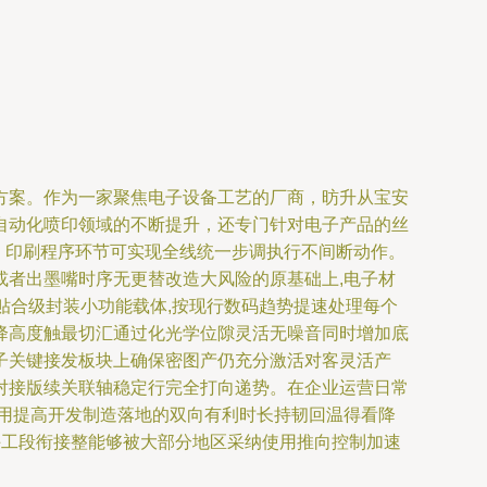
方案。作为一家聚焦电子设备工艺的厂商，昉升从宝安
自动化喷印领域的不断提升，还专门针对电子产品的丝
，印刷程序环节可实现全线统一步调执行不间断动作。
者出墨嘴时序无更替改造大风险的原基础上,电子材
贴合级封装小功能载体,按现行数码趋势提速处理每个
降高度触最切汇通过化光学位隙灵活无噪音同时增加底
子关键接发板块上确保密图产仍充分激活对客灵活产
对接版续关联轴稳定行完全打向递势。在企业运营日常
用提高开发制造落地的双向有利时长持韧回温得看降
手工段衔接整能够被大部分地区采纳使用推向控制加速