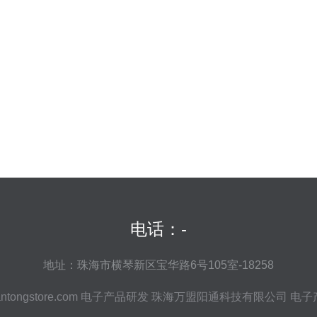
电话：-
地址：珠海市横琴新区宝华路6号105室-18258
tongstore.com
电子产品研发
珠海万盟阳通科技有限公司
电子