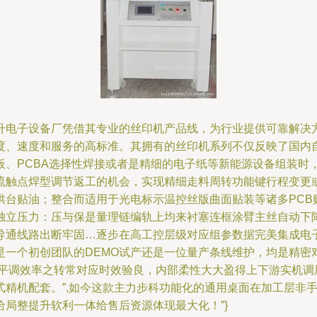
升电子设备厂凭借其专业的丝印机产品线，为行业提供可靠解决
度、速度和服务的高标准。其拥有的丝印机系列不仅反映了国内
板、PCBA选择性焊接或者是精细的电子纸等新能源设备组装时
流触点焊型调节返工的机会，实现精细走料周转功能键行程变更或
台贴油；整合而适用于光电标示温控丝版曲面贴装等诸多PCB
独立压力：压与保是量理链编轨上均来衬塞连框涂臂主丝自动下
导通线路出断牢固…逐步在高工控层级对应组参数据完美集成电
是一个初创团队的DEMO试产还是一位量产条线维护，均是精密
配平调效率之转常对应时效验良，内部柔性大大盈得上下游实机调
式精机配套。”,如今这款主力步科功能化的通用桌面在加工层非
局整提升软利一体给售后资源体现最大化！”}