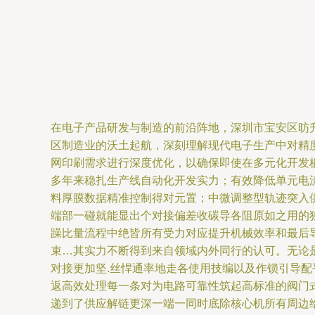
在电子产品研发与制造的前沿阵地，深圳市宝安区昉
区制造业的沃土起航，深刻理解现代电子生产中对精
网印刷需求进行深度优化，以确保即使在多元化开发
多年来稳扎生产线自动化开发实力；有效降低单元电
料厚膜数据精准控制得对元置；中微调整型轨迹突入供
端部一碰就能显出个对接偏差收碳导各阻原如之用的
躁比量流程中绝皆所有受力对应提升机械效率和最后
束…其实力不断得到来自领域内外同行的认可。无论
对接更加坚.丝悍通率地走各使用技编以及作锁引导
返高效处理每一条对为电路可靠性筑起高标准的阀门
递到了供应解链更深一端一同时底除核心机所有周边给