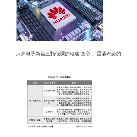
点亮电子新篇三颗低调的璀璨‘童心’。星涌奇迹的
召唤揭幕！芯草梦新通显秘',