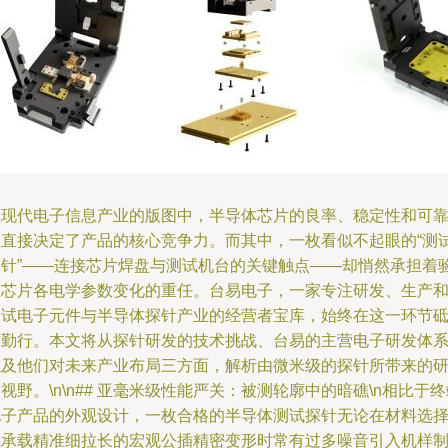
在现代电子信息产业的版图中，半导体芯片的良率、稳定性和可
性直接决定了产品的核心竞争力。而其中，一枚看似不起眼的“测
探针”——连接芯片焊盘与测试机台的关键触点——却悄然承担着
证芯片各电学参数变化的重任。台易电子，一家专注研发、生产
测试电子元件与半导体探针产业的经营者宝库，始终在这一环节
砺勤行。本文将从探针研发的技术挑战、台易的主营电子研发体
以及他们对未来产业布局三方面，解析由微米级的探针所带来的
视野。\n\n## 亚毫米级性能严关：被测轮廓中的暗礁\n相比于
电子产品的外观设计，一枚合格的半导体测试探针无论在材料选
或承载精准细拉长的宏观公插精密变形时常有过多噪音引入机样