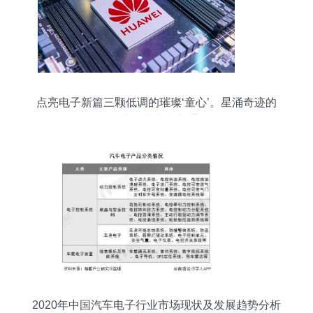
点亮电子新篇三颗低调的璀璨‘童心’。星涌奇迹的
召唤揭幕！芯草梦新通显秘',
2020年中国汽车电子行业市场现状及发展趋势分析