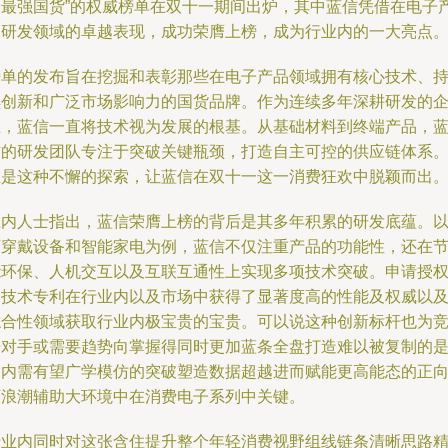
子最强国货”的权威榜单在双十一期间出炉，其中蓝信凭借在电子
品研发领域的卓越表现，成功荣膺上榜，成为行业内的一大亮点
榜单的发布旨在挖掘和表彰那些在电子产品领域拥有核心技术、
续创新和广泛市场影响力的国货品牌。作为连续多年深耕研发的
业，蓝信一直将技术视为发展的根基。从基础材料到终端产品，
信的研发团队专注于突破关键瓶颈，打造自主可控的供应链体系
正是这种不懈的探索，让蓝信在双十一这一消费狂欢中脱颖而出
业内人士指出，蓝信荣膺上榜的背后是其多年积累的研发底蕴。
可穿戴设备和智能家电为例，蓝信不仅注重产品的功能性，还在
能环保、人机交互以及互联互通性上实现多项技术突破。申请授
的技术专利在行业内以及市场中获得了显著度高的性能及权威以
综合性领域获取行业内极宝贵的宝贵。可以说这种创新标杆也为
争对手或需要趋势向掌握得同时更加蓝条全盘打造难以被复制的
国内需有望广学模仿的突破塑造数据超越进而赋能更高能态的正
下浪潮辅助大环境中在消费电子系列中关键。
行业内同时对这张含住提升整个年轻消费视野组线链条清晰思路