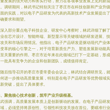
质量发展的强大动力和务实行动，努力在各项事业发展上见到新
效。调研期间，林武书记特别关注了枣庄市在科技创新和产业升
方面的实践，对以电子产品研发为代表的高新技术产业发展提出
明确要求和期望。
在深入部分重点电子科技企业、研发中心考察时，林武详细了解
企业在芯片设计、智能终端、新型显示等关键领域的研发进展、
术攻关和市场应用情况。他指出，电子产品研发是驱动现代产业
系变革的核心引擎之一，对于培育新质生产力、塑造发展新动能
有至关重要的作用。枣庄市近年来在此领域已打下一定基础，形
了一批具有竞争力的企业和创新团队，成绩值得肯定。
在随后指导召开的枣庄市委常委会会议上，林武结合调研所见，
如何进一步推动高质量发展，特别是在电子产品研发等优势领域
现新突破，提出了具体要求。
一、聚焦核心技术创新，筑牢产业升级根基。
林武强调，高质量发展本质上是创新驱动的发展。在电子产品研
领域，必须坚持将原创性、引领性科技攻关放在首位。要瞄准行