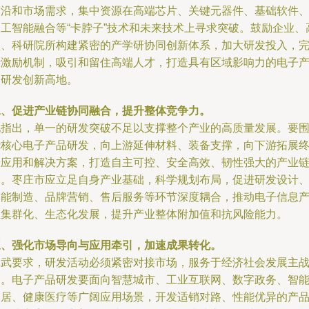
前沿和市场需求，集中资源在高端芯片、关键元器件、基础软件
人工智能融合等“卡脖子”技术和未来技术上寻求突破。鼓励企业、
校、科研院所构建紧密的产学研协同创新体系，加大研发投入，
善激励机制，吸引和留住高端人才，打造具有区域影响力的电子
品研发创新高地。
二、促进产业链协同融合，提升整体竞争力。
他指出，单一的研发突破不足以支撑整个产业的高质量发展。要
绕核心电子产品研发，向上游延伸材料、装备支撑，向下游拓展
端应用和解决方案，打造自主可控、安全高效、韧性强大的产业
条。枣庄市应立足自身产业基础，科学规划布局，促进研发设计
智能制造、品牌营销、售后服务等环节深度耦合，推动电子信息
业集群化、生态化发展，提升产业整体附加值和抗风险能力。
三、强化市场导向与应用牵引，加速成果转化。
林武要求，研发活动必须紧密对接市场，服务于经济社会发展主
场。电子产品研发要面向智慧城市、工业互联网、数字政务、智
家居、健康医疗等广阔应用场景，开发适销对路、性能优异的产