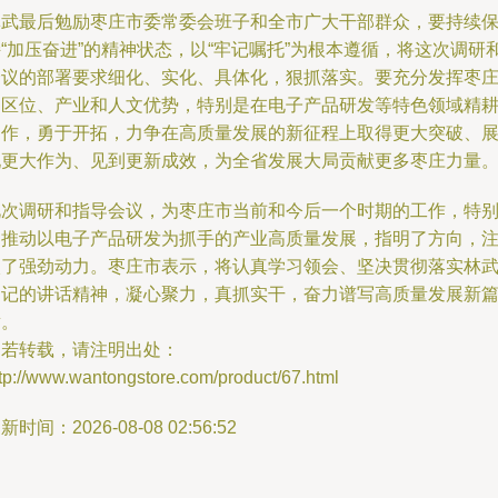
林武最后勉励枣庄市委常委会班子和全市广大干部群众，要持续
“加压奋进”的精神状态，以“牢记嘱托”为根本遵循，将这次调研
会议的部署要求细化、实化、具体化，狠抓落实。要充分发挥枣
的区位、产业和人文优势，特别是在电子产品研发等特色领域精
细作，勇于开拓，力争在高质量发展的新征程上取得更大突破、
现更大作为、见到更新成效，为全省发展大局贡献更多枣庄力量
此次调研和指导会议，为枣庄市当前和今后一个时期的工作，特
是推动以电子产品研发为抓手的产业高质量发展，指明了方向，
入了强劲动力。枣庄市表示，将认真学习领会、坚决贯彻落实林
书记的讲话精神，凝心聚力，真抓实干，奋力谱写高质量发展新
章。
如若转载，请注明出处：
tp://www.wantongstore.com/product/67.html
新时间：2026-08-08 02:56:52