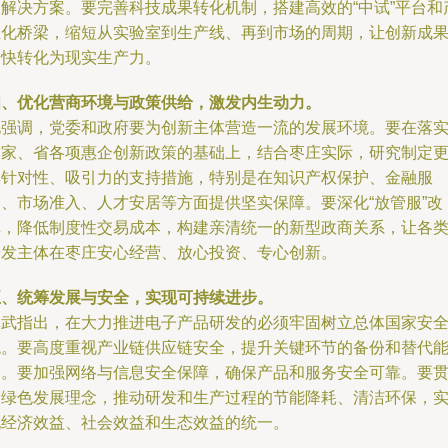
和解决方案。要完善科技成果转化机制，搭建高效的“中试”平台和
业化桥梁，缩短从实验室到生产线、再到市场的周期，让创新成
更快转化为现实生产力。
四、优化营商环境与政策供给，激发内生动力。
他强调，党委和政府要为创新主体营造一流的发展环境。要在落
国家、省各项惠企创新政策的基础上，结合枣庄实际，研究制定
具针对性、吸引力的支持措施，特别是在知识产权保护、金融服
务、市场准入、人才安居等方面提供坚实保障。要深化“放管服”改
革，降低制度性交易成本，构建亲清统一的新型政商关系，让各
研发主体在枣庄安心经营、放心投资、专心创新。
五、统筹发展与安全，实现可持续进步。
林武指出，在大力推进电子产品研发的必须牢固树立总体国家安
观。要高度重视产业链供应链安全，提升关键环节的备份和替代
力。要加强网络与信息安全保障，确保产品和服务安全可靠。要
彻绿色发展理念，推动研发和生产过程的节能降耗、清洁环保，
现经济效益、社会效益和生态效益的统一。