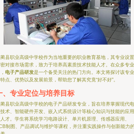
古蔺县职业高级中学校作为当地重要的职业教育基地，其专业设
紧密对接市场需求，致力于培养高素质技术技能人才。在众多专
中，
电子产品研发
是一个备受关注的热门方向。本文将探讨该专
的特点、优势以及发展前景，帮助您了解其究竟“好不好”。
一、专业定位与培养目标
古蔺县职业高级中学校的电子产品研发专业，旨在培养掌握现代
子技术、智能硬件开发、嵌入式系统设计等核心知识与技能的应
型人才。学生将系统学习电路设计、单片机原理、传感器应用、
PCB制图、产品调试与维护等课程，并注重实践操作与创新能力
培养。