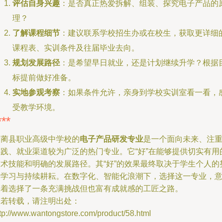
评估自身兴趣
：是否真正热爱拆解、组装、探究电子产品的
理？
了解课程细节
：建议联系学校招生办或在校生，获取更详细
课程表、实训条件及往届毕业去向。
规划发展路径
：是希望早日就业，还是计划继续升学？根据
标提前做好准备。
实地参观考察
：如果条件允许，亲身到学校实训室看一看，
受教学环境。
***
古蔺县职业高级中学校的
电子产品研发专业
是一个面向未来、注
实践、就业渠道较为广泛的热门专业。它“好”在能够提供切实有用
技术技能和明确的发展路径。其“好”的效果最终取决于学生个人的
力学习与持续耕耘。在数字化、智能化浪潮下，选择这一专业，
味着选择了一条充满挑战但也富有成就感的工匠之路。
如若转载，请注明出处：
tp://www.wantongstore.com/product/58.html