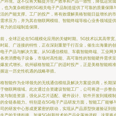
生产环境。这不仅将大幅提升生产效率和产品一致性，降低运营
本，也为复杂精密的5G相关电子产品制造提供了可靠的质量保障
灵活的产能支撑。工厂的投产，将有效缓解美格智能日益增长的
场需求压力，并为其在物联网模组、智能终端等核心业务领域提
强有力的后端制造保障。
当前，全球正处在5G规模化应用的关键时期。5G技术以其高带宽
低时延、广连接的特性，正在深刻重塑千行百业，催生出海量的
新电子产品与解决方案。从5G通信模组、车载智能终端、工业网
到各类消费电子设备，市场对高性能、高可靠性的智能硬件需求
现爆发式增长。杭州硕格智能工厂的适时投产，正是美格智能精
把握这一历史性机遇的战略举措。
美格智能作为全球领先的无线通信模组及解决方案提供商，长期
耕于物联网领域。此次通过合资建设智能工厂，公司将进一步整
研发与制造资源，强化从芯片适配、硬件设计、软件开发到规模
造的全链条能力。特别是在5G电子产品研发方面，智能工厂能够
公司的研发中心形成更紧密的联动，实现从产品原型快速验证到
量生产的无缝衔接，加速5G创新技术的产品化落地进程。这里将