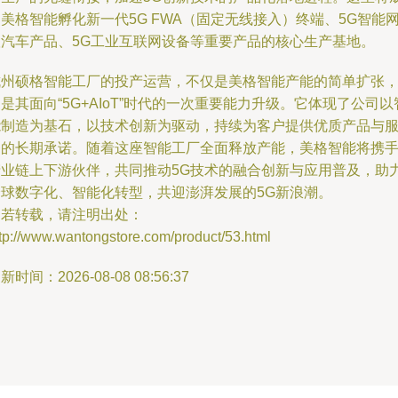
美格智能孵化新一代5G FWA（固定无线接入）终端、5G智能
联汽车产品、5G工业互联网设备等重要产品的核心生产基地。
杭州硕格智能工厂的投产运营，不仅是美格智能产能的简单扩张
是其面向“5G+AIoT”时代的一次重要能力升级。它体现了公司以
能制造为基石，以技术创新为驱动，持续为客户提供优质产品与
务的长期承诺。随着这座智能工厂全面释放产能，美格智能将携
产业链上下游伙伴，共同推动5G技术的融合创新与应用普及，助
全球数字化、智能化转型，共迎澎湃发展的5G新浪潮。
如若转载，请注明出处：
tp://www.wantongstore.com/product/53.html
新时间：2026-08-08 08:56:37